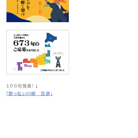
１００句発表！↓
「酔っ払い川柳 百選」