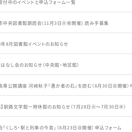
受付中のイベントと申込フォーム一覧
市中央図書館朗読会(11月3日㊋㊗開催) 読み手募集
8年8月図書館イベントのお知らせ
おはなし会のお知らせ（中央館・地区館）
高専公開講座 河﨑秋子『愚か者の石』を読む（8月30日㊐開催）
掲】釧路文学館一時休館のお知らせ（7月28日㊋～7月30日㊍）
会「くしろ・駅と列車の今昔」（8月23日㊐開催）申込フォーム