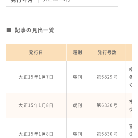
記事の見出一覧
発行日
種別
発行号数
松
大正15年1月7日
朝刊
第6829号
各
く
市
大正15年1月8日
朝刊
第6830号
り減
富
大正15年1月8日
朝刊
第6830号
り