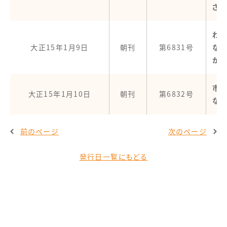
され
わ
大正15年1月9日
朝刊
第6831号
な
が
市
大正15年1月10日
朝刊
第6832号
な
前のページ
次のページ
発行日一覧にもどる