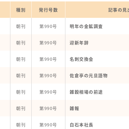
種別
発行号数
記事の見
朝刊
第990号
明年の金鉱調査
朝刊
第990号
迎新年辞
朝刊
第990号
名刺交換会
朝刊
第990号
佐倉亭の元旦語物
朝刊
第990号
雑穀相場の前途
朝刊
第990号
雑報
朝刊
第990号
白石本社長