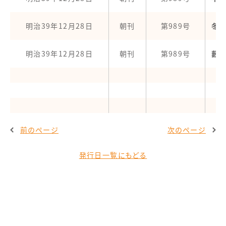
明治39年12月28日
朝刊
第989号
冬
明治39年12月28日
朝刊
第989号
藪
前のページ
次のページ
発行日一覧にもどる