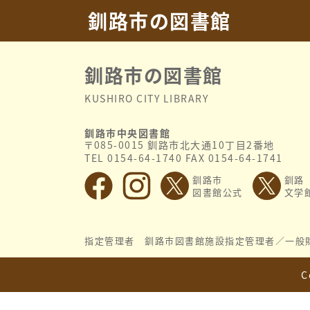
2026.08.01
特集「ねこだらけ」
釧路市の図書館
釧路市の図書館
KUSHIRO CITY LIBRARY
釧路市中央図書館
〒085-0015 釧路市北大通10丁目2番地
TEL 0154-64-1740 FAX 0154-64-1741
釧路市
釧路
図書館公式
文学
指定管理者 釧路市図書館施設指定管理者／
一般
C