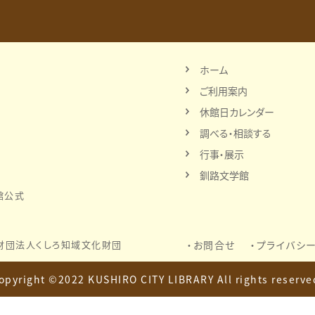
ホーム
ご利用案内
休館日カレンダー
調べる・相談する
行事・展示
釧路文学館
館公式
財団法人
くしろ知域文化財団
お問合せ
プライバシ
opyright ©2022 KUSHIRO CITY LIBRARY
All rights reserve