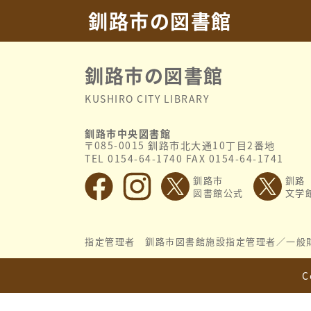
2022.03.18
令和3年度
釧路市の図書館
釧路市の図書館
KUSHIRO CITY LIBRARY
釧路市中央図書館
〒085-0015 釧路市北大通10丁目2番地
TEL 0154-64-1740 FAX 0154-64-1741
釧路市
釧路
図書館公式
文学
指定管理者 釧路市図書館施設指定管理者／
一般
C