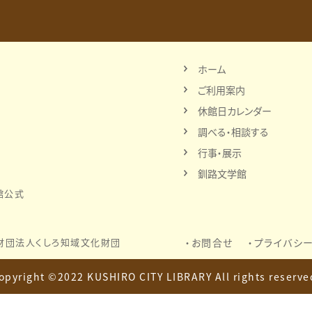
ホーム
ご利用案内
休館日カレンダー
調べる・相談する
行事・展示
釧路文学館
館公式
財団法人
くしろ知域文化財団
お問合せ
プライバシ
opyright ©2022 KUSHIRO CITY LIBRARY
All rights reserve