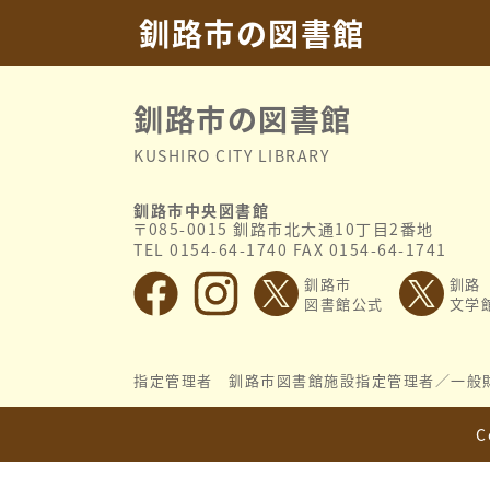
2023.04.01
令和5年度
釧路市の図書館
釧路市の図書館
KUSHIRO CITY LIBRARY
釧路市中央図書館
〒085-0015 釧路市北大通10丁目2番地
TEL 0154-64-1740 FAX 0154-64-1741
釧路市
釧路
図書館公式
文学
指定管理者 釧路市図書館施設指定管理者／
一般
C