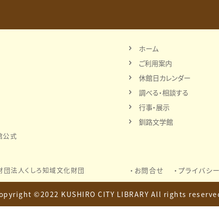
ホーム
ご利用案内
休館日カレンダー
調べる・相談する
行事・展示
釧路文学館
館公式
財団法人
くしろ知域文化財団
お問合せ
プライバシ
opyright ©2022 KUSHIRO CITY LIBRARY
All rights reserve